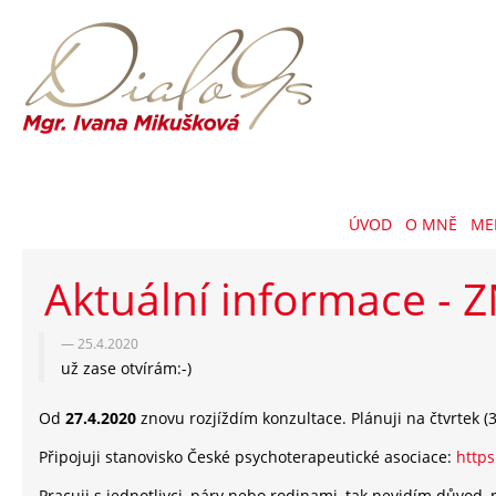
ÚVOD
O MNĚ
ME
Aktuální informace -
25.4.2020
už zase otvírám:-)
Od
27.4.2020
znovu rozjíždím konzultace. Plánuji na čtvrtek (30
Připojuji stanovisko České psychoterapeutické asociace:
https
Pracuji s jednotlivci, páry nebo rodinami, tak nevidím důvod